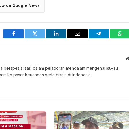
low on Google News
Facebook
Twitter
LinkedIn
Email
Telegram
Wha
 Ia berspesialisasi dalam pelaporan mendalam mengenai isu-isu
namika pasar keuangan serta bisnis di Indonesia