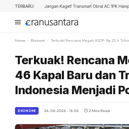
TERBARU:
Jangan Kaget! Transmart Obral AC 1PK Hampi
Home
-
Ekonomi
-
Terkuak! Rencana Megah ASDP: Rp 23,4 Triliu
Terkuak! Rencana Me
46 Kapal Baru dan T
Indonesia Menjadi Po
24-06-2026 - 16.06
2 Mins Read
EKONOMI