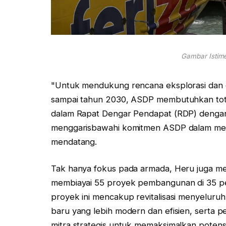
Gambar Istime
"Untuk mendukung rencana eksplorasi dan ek
sampai tahun 2030, ASDP membutuhkan total 
dalam Rapat Dengar Pendapat (RDP) dengan K
menggarisbawahi komitmen ASDP dalam memp
mendatang.
Tak hanya fokus pada armada, Heru juga me
membiayai 55 proyek pembangunan di 35 pela
proyek ini mencakup revitalisasi menyeluru
baru yang lebih modern dan efisien, serta
mitra strategis untuk memaksimalkan potens