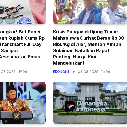
ongkar! Set Panci
Krisis Pangan di Ujung Timur:
aan Rupiah Cuma Rp
Mahasiswa Curhat Beras Rp 30
 Transmart Full Day
Ribu/Kg di Alor, Mentan Amran
n Sampai
Sulaiman Batalkan Rapat
 Kesempatan Emas
Penting, Harga Kini
Mengejutkan!
-08-2026 - 19.06
08-08-2026 - 16.06
EKONOMI