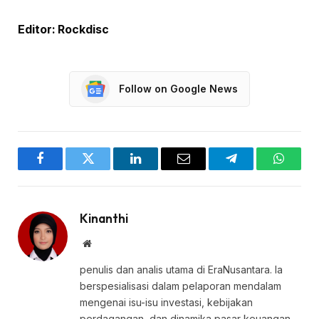
Editor: Rockdisc
Follow on Google News
Facebook
Twitter
LinkedIn
Email
Telegram
WhatsA
Kinanthi
Website
penulis dan analis utama di EraNusantara. Ia
berspesialisasi dalam pelaporan mendalam
mengenai isu-isu investasi, kebijakan
perdagangan, dan dinamika pasar keuangan