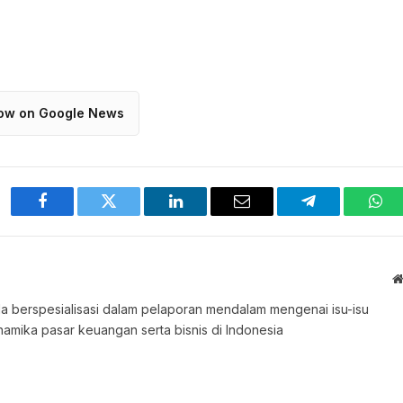
low on Google News
Facebook
Twitter
LinkedIn
Email
Telegram
Wha
 Ia berspesialisasi dalam pelaporan mendalam mengenai isu-isu
namika pasar keuangan serta bisnis di Indonesia