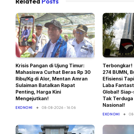
Related
Posts
Krisis Pangan di Ujung Timur:
Terbongkar!
Mahasiswa Curhat Beras Rp 30
274 BUMN, B
Ribu/Kg di Alor, Mentan Amran
Efisiensi Ta
Sulaiman Batalkan Rapat
Laba Fantast
Penting, Harga Kini
Global! Siap
Mengejutkan!
Tak Terduga
Nasional!
08-08-2026 - 16.06
EKONOMI
08
EKONOMI