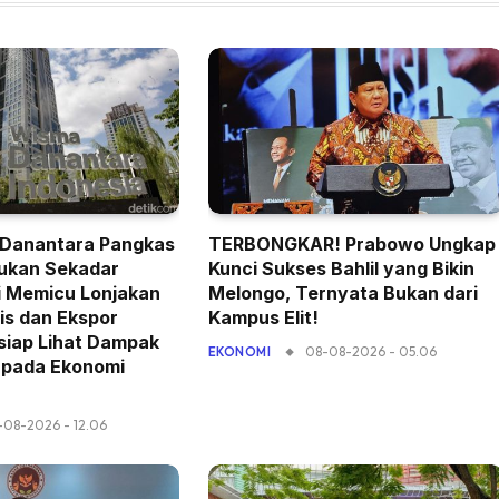
 Danantara Pangkas
TERBONGKAR! Prabowo Ungkap
ukan Sekadar
Kunci Sukses Bahlil yang Bikin
pi Memicu Lonjakan
Melongo, Ternyata Bukan dari
is dan Ekspor
Kampus Elit!
-siap Lihat Dampak
08-08-2026 - 05.06
EKONOMI
 pada Ekonomi
-08-2026 - 12.06