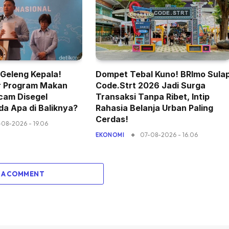
-Geleng Kepala!
Dompet Tebal Kuno! BRImo Sula
r Program Makan
Code.Strt 2026 Jadi Surga
cam Disegel
Transaksi Tanpa Ribet, Intip
a Apa di Baliknya?
Rahasia Belanja Urban Paling
Cerdas!
-08-2026 - 19.06
07-08-2026 - 16.06
EKONOMI
 A COMMENT