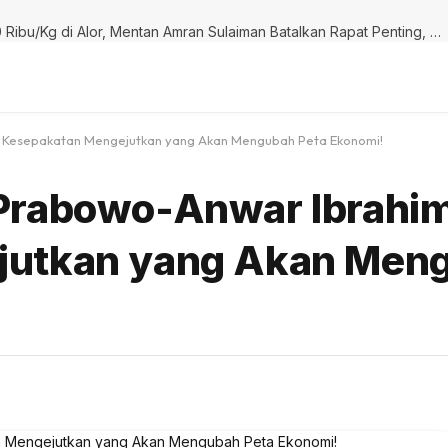
Krisis Pangan di Ujung Timur: Mahasiswa Curhat Beras Rp 30 Ribu/Kg di Alor, Mentan Amran Sulaiman Batalkan Rapat Penting, Harga Kini Mengejutkan!
 Kesepakatan Mengejutkan yang Akan Mengubah Peta Ekonomi!
Prabowo-Anwar Ibrahim
jutkan yang Akan Meng