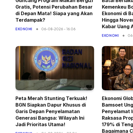
Guncang Program Makan Bergizi
Batal Berlaku
Gratis, Potensi Perubahan Besar
Kemenkeu Bo
di Depan Mata! Siapa yang Akan
Ekonomi di B
Terdampak?
Hingga Nove
Kabar Uang 
06-08-2026 - 16.06
EKONOMI
06
EKONOMI
Peta Merah Stunting Terkuak!
Ekonomi Glob
BGN Siapkan Dapur Khusus di
Bamsoet Ung
Garis Depan Penyelamatan
Penyelamat I
Generasi Bangsa: Wilayah Ini
Raksasa Prop
Jadi Prioritas Utama!
179% di Teng
Bagaimana C