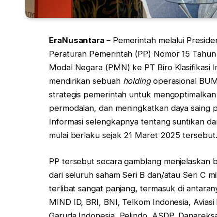
EraNusantara –
Pemerintah melalui Preside
Peraturan Pemerintah (PP) Nomor 15 Tahun
Modal Negara (PMN) ke PT Biro Klasifikasi In
mendirikan sebuah
holding
operasional BUMN
strategis pemerintah untuk mengoptimalka
permodalan, dan meningkatkan daya saing 
Informasi selengkapnya tentang suntikan dan
mulai berlaku sejak 21 Maret 2025 tersebut
PP tersebut secara gamblang menjelaska
dari seluruh saham Seri B dan/atau Seri C 
terlibat sangat panjang, termasuk di antara
MIND ID, BRI, BNI, Telkom Indonesia, Aviasi 
Garuda Indonesia, Pelindo, ASDP, Danareks