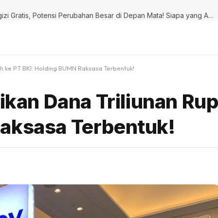
TERKUAK! 6 Juta Data Ganda Guncang Program Makan Bergizi Gratis, Potensi Perubahan Besar di Depan Mata! Siapa yang Akan Terdampak?
iah ke PT BKI: Holding BUMN Raksasa Terbentuk!
tikan Dana Triliunan Rup
Raksasa Terbentuk!