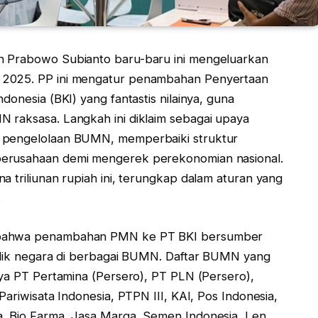
n Prabowo Subianto baru-baru ini mengeluarkan
 2025. PP ini mengatur penambahan Penyertaan
donesia (BKI) yang fantastis nilainya, guna
 raksasa. Langkah ini diklaim sebagai upaya
n pengelolaan BUMN, memperbaiki struktur
perusahaan demi mengerek perekonomian nasional.
a triliunan rupiah ini, terungkap dalam aturan yang
.
n bahwa penambahan PMN ke PT BKI bersumber
milik negara di berbagai BUMN. Daftar BUMN yang
nya PT Pertamina (Persero), PT PLN (Persero),
Pariwisata Indonesia, PTPN III, KAI, Pos Indonesia,
a, Bio Farma, Jasa Marga, Semen Indonesia, Len