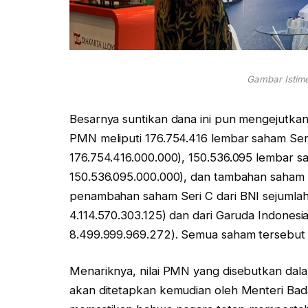
Gambar Istime
Besarnya suntikan dana ini pun mengejutka
PMN meliputi 176.754.416 lembar saham Seri 
176.754.416.000.000), 150.536.095 lembar sa
150.536.095.000.000), dan tambahan saham Se
penambahan saham Seri C dari BNI sejumlah 2
4.114.570.303.125) dan dari Garuda Indonesia
8.499.999.969.272). Semua saham tersebut 
Menariknya, nilai PMN yang disebutkan dalam 
akan ditetapkan kemudian oleh Menteri Bada