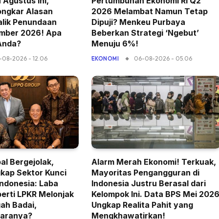
 Agustus Ini,
Pertumbuhan Ekonomi RI Q2
ngkar Alasan
2026 Melambat Namun Tetap
alik Penundaan
Dipuji? Menkeu Purbaya
mber 2026! Apa
Beberkan Strategi ‘Ngebut’
Anda?
Menuju 6%!
-08-2026 - 12.06
06-08-2026 - 05.06
EKONOMI
al Bergejolak,
Alarm Merah Ekonomi! Terkuak,
kap Sektor Kunci
Mayoritas Pengangguran di
ndonesia: Laba
Indonesia Justru Berasal dari
erti LPKR Melonjak
Kelompok Ini. Data BPS Mei 202
ah Badai,
Ungkap Realita Pahit yang
aranya?
Mengkhawatirkan!