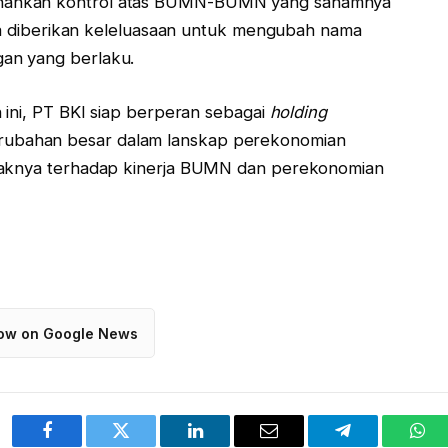
hankan kontrol atas BUMN-BUMN yang sahamnya
uga diberikan keleluasaan untuk mengubah nama
an yang berlaku.
 ini, PT BKI siap berperan sebagai
holding
ubahan besar dalam lanskap perekonomian
mpaknya terhadap kinerja BUMN dan perekonomian
low on Google News
Facebook
Twitter
LinkedIn
Email
Telegram
Wha