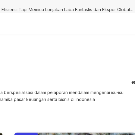
Terbongkar! Danantara Pangkas 274 BUMN, Bukan Sekadar Efisiensi Tapi Memicu Lonjakan Laba Fantastis dan Ekspor Global! Siap-siap Lihat Dampak Tak Terduga pada Ekonomi Nasional!
 Ia berspesialisasi dalam pelaporan mendalam mengenai isu-isu
namika pasar keuangan serta bisnis di Indonesia