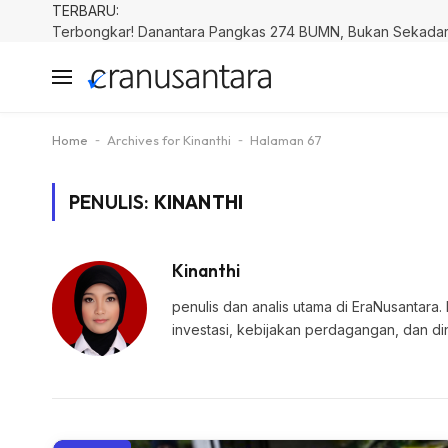
TERBARU:
Home
-
Archives for Kinanthi
-
Halaman 67
PENULIS:
KINANTHI
Kinanthi
penulis dan analis utama di EraNusantara.
investasi, kebijakan perdagangan, dan di