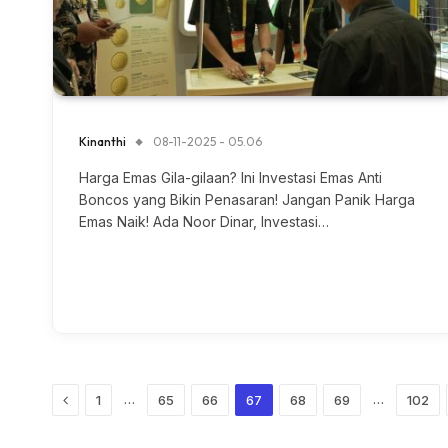
Kinanthi
08-11-2025 - 05.06
Harga Emas Gila-gilaan? Ini Investasi Emas Anti
Boncos yang Bikin Penasaran! Jangan Panik Harga
Emas Naik! Ada Noor Dinar, Investasi…
Previous
…
…
1
65
66
67
68
69
102