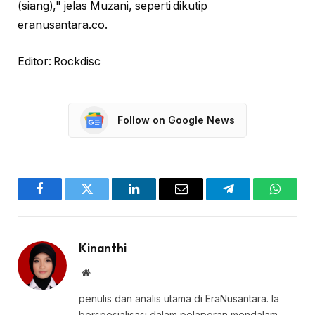
(siang)," jelas Muzani, seperti dikutip
eranusantara.co.
Editor: Rockdisc
Follow on Google News
Facebook
Twitter
LinkedIn
Email
Telegram
WhatsA
Kinanthi
Website
penulis dan analis utama di EraNusantara. Ia
berspesialisasi dalam pelaporan mendalam