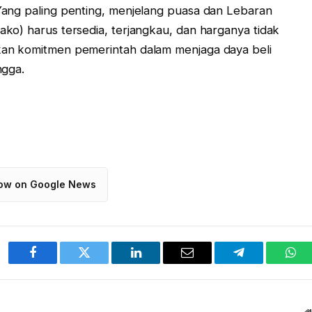
Yang paling penting, menjelang puasa dan Lebaran
ko) harus tersedia, terjangkau, dan harganya tidak
kan komitmen pemerintah dalam menjaga daya beli
ngga.
low on Google News
Facebook
Twitter
LinkedIn
Email
Telegram
Wha