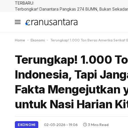
TERBARU:
Home
-
Ekonomi
-
Terungkap! 1.000 Ton Beras Amerika Serikat B
Terungkap! 1.000 Ton
Indonesia, Tapi Jan
Fakta Mengejutkan y
untuk Nasi Harian Ki
02-03-2026 - 19.06
3 Mins Read
EKONOMI