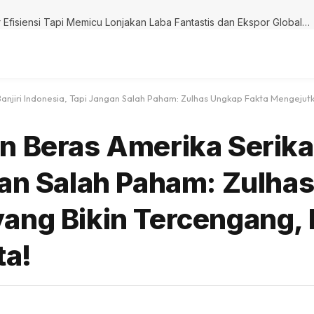
Terbongkar! Danantara Pangkas 274 BUMN, Bukan Sekadar Efisiensi Tapi Memicu Lonjakan Laba Fantastis dan Ekspor Global! Siap-siap Lihat Dampak Tak Terduga pada Ekonomi Nasional!
anjiri Indonesia, Tapi Jangan Salah Paham: Zulhas Ungkap Fakta Mengejutk
 Beras Amerika Serikat
gan Salah Paham: Zulha
ang Bikin Tercengang,
ta!