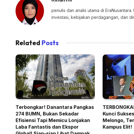
penulis dan analis utama di EraNusantara.
investasi, kebijakan perdagangan, dan di
Related
Posts
Terbongkar! Danantara Pangkas
TERBONGKAR
274 BUMN, Bukan Sekadar
Kunci Sukses 
Efisiensi Tapi Memicu Lonjakan
Melongo, Ter
Laba Fantastis dan Ekspor
Kampus Elit!
Global! Siap-siap Lihat Dampak