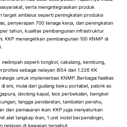
 masyarakat, serta mengintegrasikan produk
n target ambisius seperti peningkatan produksi
asi, penyerapan 700 tenaga kerja, dan peningkatan
 per tahun, kualitas pembangunan infrastruktur
 ini. KKP menargetkan pembangunan 100 KNMP di
.
 melimpah seperti tongkol, cakalang, kembung,
profesi sebagai nelayan (854 dari 1.226 KK
trategis untuk implementasi KNMP. Berbagai fasilitas
i sini, mulai dari gudang beku portabel, pabrik es
 gapura, docking kapal, kios perbekalan, bengkel
ingkungan, tangga pendaratan, tambatan perahu,
iner dan pemasaran ikan. KKP juga menyalurkan
it alat tangkap ikan, 1 unit mobil berpendingin,
n nelayan di kawasan tersebut.