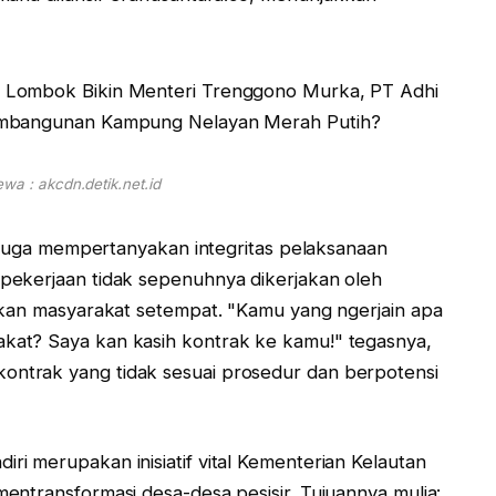
wa : akcdn.detik.net.id
a juga mempertanyakan integritas pelaksanaan
pekerjaan tidak sepenuhnya dikerjakan oleh
tkan masyarakat setempat. "Kamu yang ngerjain apa
kat? Saya kan kasih kontrak ke kamu!" tegasnya,
ntrak yang tidak sesuai prosedur dan berpotensi
i merupakan inisiatif vital Kementerian Kelautan
entransformasi desa-desa pesisir. Tujuannya mulia: