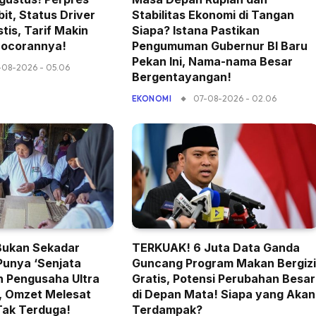
bit, Status Driver
Stabilitas Ekonomi di Tangan
tis, Tarif Makin
Siapa? Istana Pastikan
Bocorannya!
Pengumuman Gubernur BI Baru
Pekan Ini, Nama-nama Besar
-08-2026 - 05.06
Bergentayangan!
07-08-2026 - 02.06
EKONOMI
Bukan Sekadar
TERKUAK! 6 Juta Data Ganda
Punya ‘Senjata
Guncang Program Makan Bergizi
in Pengusaha Ultra
Gratis, Potensi Perubahan Besar
t, Omzet Melesat
di Depan Mata! Siapa yang Akan
Tak Terduga!
Terdampak?