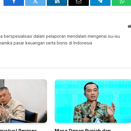
Facebook
Twitter
LinkedIn
Email
Telegram
Wha
 Ia berspesialisasi dalam pelaporan mendalam mengenai isu-isu
namika pasar keuangan serta bisnis di Indonesia
gustus! Perpres
Masa Depan Rupiah dan