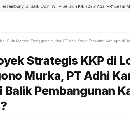
rsembunyi di Balik Opini WTP Seluruh K/L 2025: Ada ‘PR’ Besar M
ombok Bikin Menteri Trenggono Murka, PT Adhi Karya Tersudut: Ada Apa d
royek Strategis KKP di 
gono Murka, PT Adhi Ka
di Balik Pembangunan 
h?