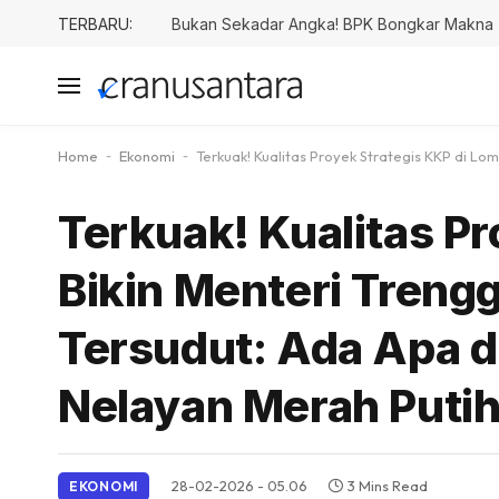
TERBARU:
Bukan Sekadar Angka! BPK Bongkar Makna Te
Home
-
Ekonomi
-
Terkuak! Kualitas Proyek Strategis KKP di L
Terkuak! Kualitas P
Bikin Menteri Treng
Tersudut: Ada Apa 
Nelayan Merah Puti
28-02-2026 - 05.06
3 Mins Read
EKONOMI