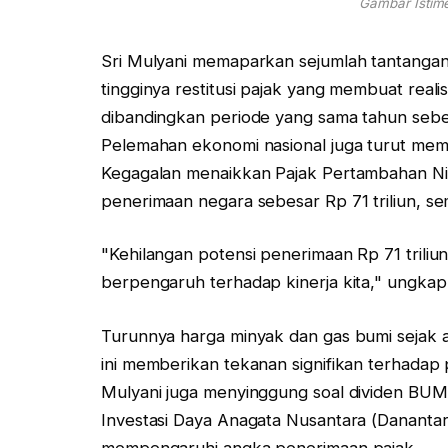
Gambar Istime
Sri Mulyani memaparkan sejumlah tantangan 
tingginya restitusi pajak yang membuat real
dibandingkan periode yang sama tahun sebel
Pelemahan ekonomi nasional juga turut membe
Kegagalan menaikkan Pajak Pertambahan Ni
penerimaan negara sebesar Rp 71 triliun, s
"Kehilangan potensi penerimaan Rp 71 triliu
berpengaruh terhadap kinerja kita," ungkap 
Turunnya harga minyak dan gas bumi sejak a
ini memberikan tekanan signifikan terhadap p
Mulyani juga menyinggung soal dividen BUM
Investasi Daya Anagata Nusantara (Danantara)
mempengaruhi angka penerimaan pajak.