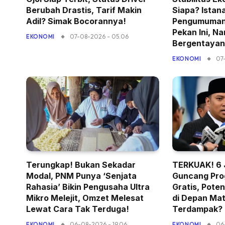
Berubah Drastis, Tarif Makin
Siapa? Istan
Adil? Simak Bocorannya!
Pengumuman 
Pekan Ini, 
07-08-2026 - 05.06
EKONOMI
Bergentayan
07
EKONOMI
Terungkap! Bukan Sekadar
TERKUAK! 6 
Modal, PNM Punya ‘Senjata
Guncang Pro
Rahasia’ Bikin Pengusaha Ultra
Gratis, Pote
Mikro Melejit, Omzet Melesat
di Depan Mat
Lewat Cara Tak Terduga!
Terdampak?
06-08-2026 - 19.06
06
EKONOMI
EKONOMI