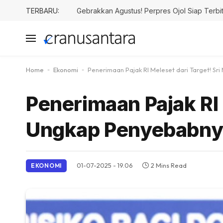
TERBARU:
Gebrakkan Agustus! Perpres Ojol Siap Terbit,
Home
-
Ekonomi
-
Penerimaan Pajak RI Meleset dari Target! S
Penerimaan Pajak RI 
Ungkap Penyebabny
01-07-2025 - 19.06
2 Mins Read
EKONOMI