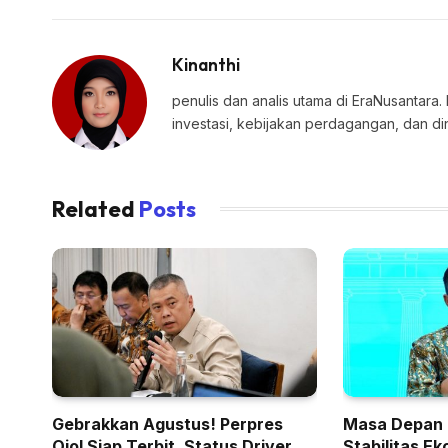
Kinanthi
penulis dan analis utama di EraNusantara.
investasi, kebijakan perdagangan, dan di
Related
Posts
Gebrakkan Agustus! Perpres
Masa Depan 
Ojol Siap Terbit, Status Driver
Stabilitas E