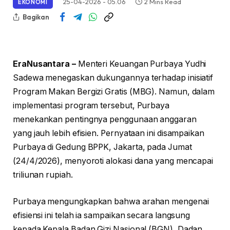
25-04-2026 - 05.06
2 Mins Read
EKONOMI
Bagikan
EraNusantara –
Menteri Keuangan Purbaya Yudhi
Sadewa menegaskan dukungannya terhadap inisiatif
Program Makan Bergizi Gratis (MBG). Namun, dalam
implementasi program tersebut, Purbaya
menekankan pentingnya penggunaan anggaran
yang jauh lebih efisien. Pernyataan ini disampaikan
Purbaya di Gedung BPPK, Jakarta, pada Jumat
(24/4/2026), menyoroti alokasi dana yang mencapai
triliunan rupiah.
Purbaya mengungkapkan bahwa arahan mengenai
efisiensi ini telah ia sampaikan secara langsung
kepada Kepala Badan Gizi Nasional (BGN), Dadan