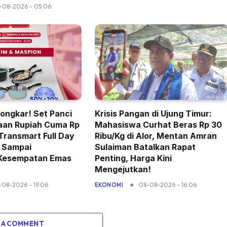
-08-2026 - 05.06
ongkar! Set Panci
Krisis Pangan di Ujung Timur:
aan Rupiah Cuma Rp
Mahasiswa Curhat Beras Rp 30
 Transmart Full Day
Ribu/Kg di Alor, Mentan Amran
n Sampai
Sulaiman Batalkan Rapat
 Kesempatan Emas
Penting, Harga Kini
Mengejutkan!
-08-2026 - 19.06
08-08-2026 - 16.06
EKONOMI
 A COMMENT