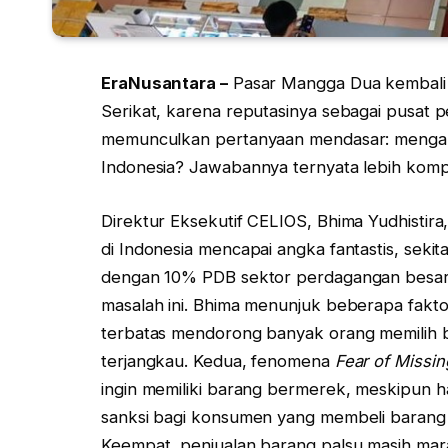
EraNusantara –
Pasar Mangga Dua kembali me
Serikat, karena reputasinya sebagai pusat 
memunculkan pertanyaan mendasar: mengapa 
Indonesia? Jawabannya ternyata lebih komp
Direktur Eksekutif CELIOS, Bhima Yudhisti
di Indonesia mencapai angka fantastis, sekit
dengan 10% PDB sektor perdagangan besar 
masalah ini. Bhima menunjuk beberapa fakto
terbatas mendorong banyak orang memilih b
terjangkau. Kedua, fenomena
Fear of Missin
ingin memiliki barang bermerek, meskipun h
sanksi bagi konsumen yang membeli barang
Keempat, penjualan barang palsu masih mar