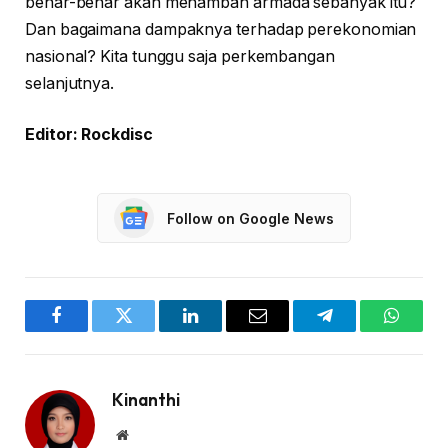
benar-benar akan menambah armada sebanyak itu?
Dan bagaimana dampaknya terhadap perekonomian
nasional? Kita tunggu saja perkembangan
selanjutnya.
Editor: Rockdisc
Follow on Google News
Facebook
Twitter
LinkedIn
Email
Telegram
WhatsA
Kinanthi
Website