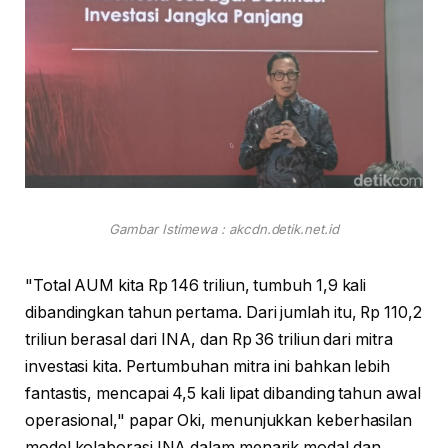
Gambar Istimewa : akcdn.detik.net.id
"Total AUM kita Rp 146 triliun, tumbuh 1,9 kali
dibandingkan tahun pertama. Dari jumlah itu, Rp 110,2
triliun berasal dari INA, dan Rp 36 triliun dari mitra
investasi kita. Pertumbuhan mitra ini bahkan lebih
fantastis, mencapai 4,5 kali lipat dibanding tahun awal
operasional," papar Oki, menunjukkan keberhasilan
model kolaborasi INA dalam menarik modal dan