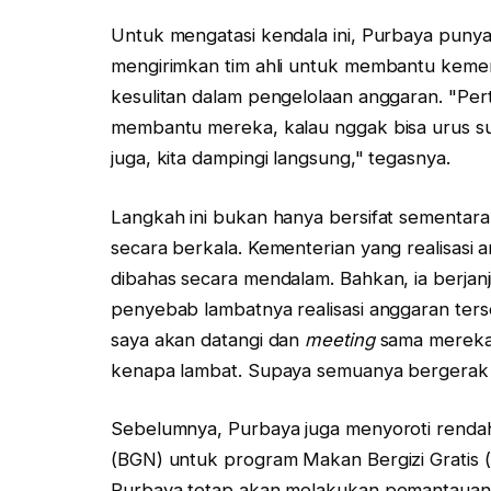
Untuk mengatasi kendala ini, Purbaya punya 
mengirimkan tim ahli untuk membantu keme
kesulitan dalam pengelolaan anggaran. "Per
membantu mereka, kalau nggak bisa urus sur
juga, kita dampingi langsung," tegasnya.
Langkah ini bukan hanya bersifat sementa
secara berkala. Kementerian yang realisasi
dibahas secara mendalam. Bahkan, ia berjan
penyebab lambatnya realisasi anggaran ter
saya akan datangi dan
meeting
sama mereka,
kenapa lambat. Supaya semuanya bergerak l
Sebelumnya, Purbaya juga menyoroti renda
(BGN) untuk program Makan Bergizi Gratis (
Purbaya tetap akan melakukan pemantauan k