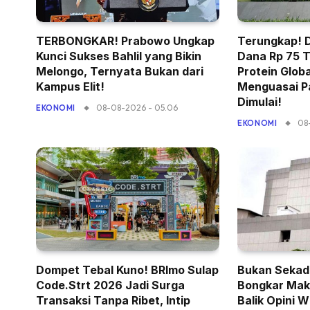
TERBONGKAR! Prabowo Ungkap
Terungkap! 
Kunci Sukses Bahlil yang Bikin
Dana Rp 75 T
Melongo, Ternyata Bukan dari
Protein Globa
Kampus Elit!
Menguasai P
Dimulai!
08-08-2026 - 05.06
EKONOMI
08
EKONOMI
Dompet Tebal Kuno! BRImo Sulap
Bukan Sekad
Code.Strt 2026 Jadi Surga
Bongkar Mak
Transaksi Tanpa Ribet, Intip
Balik Opini 