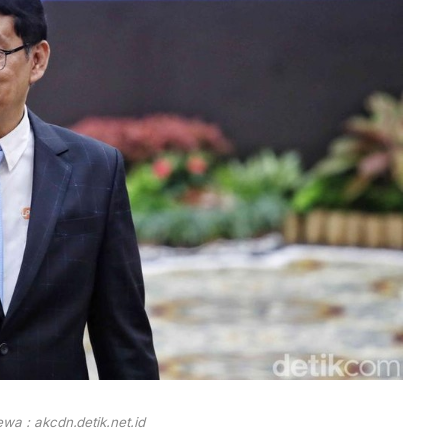
wa : akcdn.detik.net.id