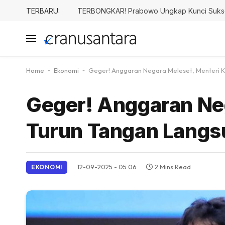
TERBARU:
TERBONGKAR! Prabowo Ungkap Kunci Sukses B
Home
-
Ekonomi
-
Geger! Anggaran Negara Meleset, Menteri K
Geger! Anggaran Ne
Turun Tangan Langs
12-09-2025 - 05.06
2 Mins Read
EKONOMI