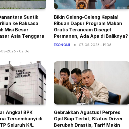
Danantara Suntik
Bikin Geleng-Geleng Kepala!
riliun ke Raksasa
Ribuan Dapur Program Makan
l: Misi Besar
Gratis Terancam Disegel
asar Asia Tenggara
Permanen, Ada Apa di Baliknya?
07-08-2026 - 19.06
EKONOMI
-08-2026 - 02.06
ar Angka! BPK
Gebrakkan Agustus! Perpres
na Tersembunyi di
Ojol Siap Terbit, Status Driver
WTP Seluruh K/L
Berubah Drastis, Tarif Makin